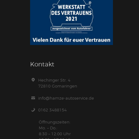
Kontakt
Hechinger Str. 4
72810 Gomaringen
info@hamze-autoservice.de
0162 3488154
Öffnungszeiten:
Mo. – Do.:
8:30 – 12:00 Uhr