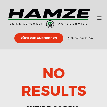
HOME
ÜBER UNS
GEBRAUCHTWAGE
N
RÜCKRUF ANFORDERN
0162 3488154
ZERTIFIKATE
PARTNER
KONTAKT
NO
RESULTS