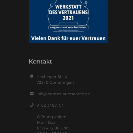
Kontakt
Hechinger Str. 4
72810 Gomaringen
info@hamze-autoservice.de
0162 3488154
Öffnungszeiten:
Mo. – Do.:
8:30 – 12:00 Uhr