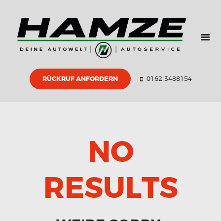
HOME
ÜBER UNS
GEBRAUCHTWAGE
N
RÜCKRUF ANFORDERN
0162 3488154
ZERTIFIKATE
PARTNER
KONTAKT
NO
RESULTS