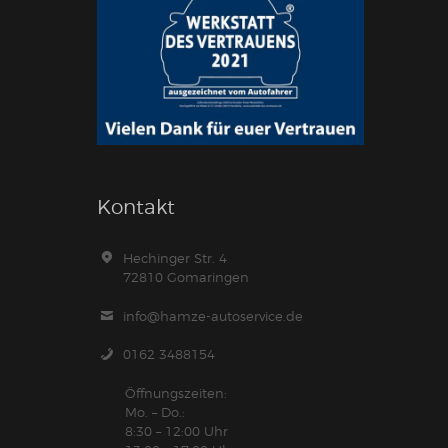
Kontakt
Hechinger Str. 4
72810 Gomaringen
info@hamze-autoservice.de
0162 3488154
Öffnungszeiten:
Mo. – Do.:
8:30 – 12:00 Uhr