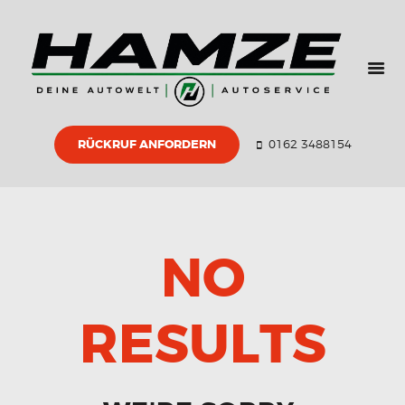
HOME
ÜBER UNS
GEBRAUCHTWAGE
N
RÜCKRUF ANFORDERN
0162 3488154
ZERTIFIKATE
PARTNER
KONTAKT
NO
RESULTS