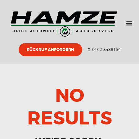
HOME
ÜBER UNS
GEBRAUCHTWAGE
N
RÜCKRUF ANFORDERN
0162 3488154
ZERTIFIKATE
PARTNER
KONTAKT
NO
RESULTS